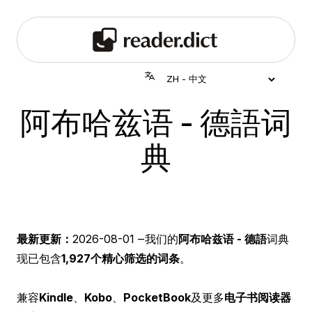
阿布哈兹语 - 德語词
典
最新更新：
2026-08-01
‒我们的
阿布哈兹语 - 德語
词典
现已包含
1,927个精心筛选的词条
。
兼容
Kindle
、
Kobo
、
PocketBook
及更多
电子书阅读器