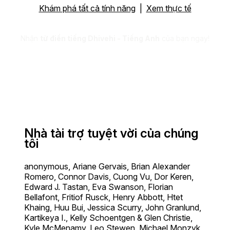
Khám phá tất cả tính năng
|
Xem thực tế
Nhận
từ điển tiếng Dhivehi - Tiếng Anh
của bạn ngay!
Nhà tài trợ tuyệt vời của chúng
tôi
anonymous, Ariane Gervais, Brian Alexander
Romero, Connor Davis, Cuong Vu, Dor Keren,
Edward J. Tastan, Eva Swanson, Florian
Bellafont, Fritiof Rusck, Henry Abbott, Htet
Khaing, Huu Bui, Jessica Scurry, John Granlund,
Kartikeya I., Kelly Schoentgen & Glen Christie,
Kyle McMenamy, Leo Stewen, Michael Monzyk,