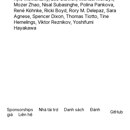
Mozer Zhao, Nisal Subasinghe, Polina Pankova,
René Köhnke, Ricki Boyd, Rory M. Delepaz, Sara
Agnese, Spencer Dixon, Thomas Tiotto, Tine
Hemelings, Viktor Reznikov, Yoshifumi
Hayakawa
Sponsorships
Nhà tài trợ
Danh sách
Đánh
GitHub
giá
Liên hệ