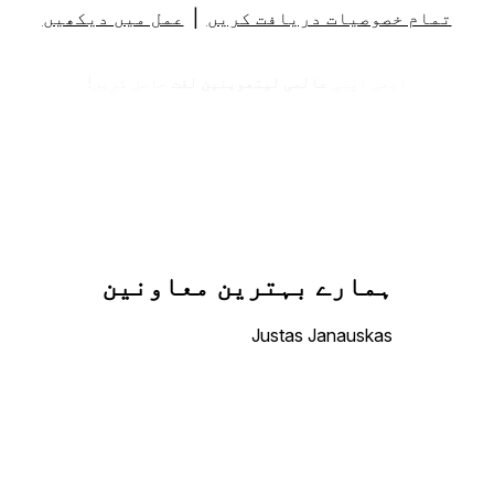
تمام خصوصیات دریافت کریں
|
عمل میں دیکھیں
ابھی اپنی
عالمی لیتھوینین لغت
حاصل کریں!
ہمارے بہترین معاونین
Justas Janauskas