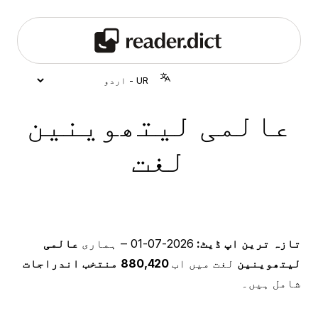
عالمی لیتھوینین
لغت
تازہ ترین اپ ڈیٹ:
2026-07-01
‒ ہماری
عالمی
لیتھوینین
لغت میں اب
880,420 منتخب اندراجات
شامل ہیں۔