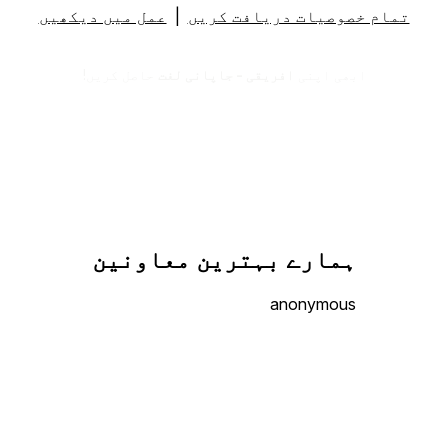
تمام خصوصیات دریافت کریں
|
عمل میں دیکھیں
ابھی اپنی
افریقی - جاپانی لغت
حاصل کریں!
ہمارے بہترین معاونین
anonymous