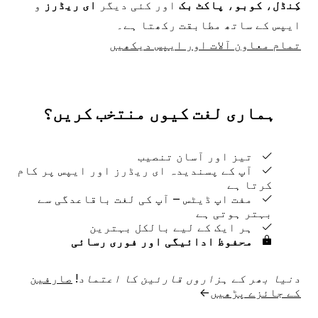
کِنڈل
،
کوبو
،
پاکٹ بک
اور کئی دیگر
ای ریڈرز
و
ایپس کے ساتھ مطابقت رکھتا ہے۔
تمام معاون آلات اور ایپس دیکھیں
ہماری لغت کیوں منتخب کریں؟
تیز اور آسان تنصیب
آپ کے پسندیدہ ای ریڈرز اور ایپس پر کام
کرتا ہے
مفت اپ ڈیٹس ‒ آپ کی لغت باقاعدگی سے
بہتر ہوتی ہے
ہر ایک کے لیے بالکل بہترین
محفوظ ادائیگی اور فوری رسائی
دنیا بھر کے ہزاروں قارئین کا اعتماد!
صارفین
کے جائزے پڑھیں
→