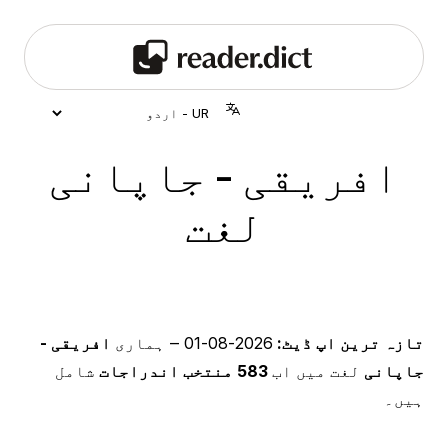
افریقی - جاپانی
لغت
تازہ ترین اپ ڈیٹ:
2026-08-01
‒ ہماری
افریقی -
جاپانی
لغت میں اب
583 منتخب اندراجات
شامل
ہیں۔