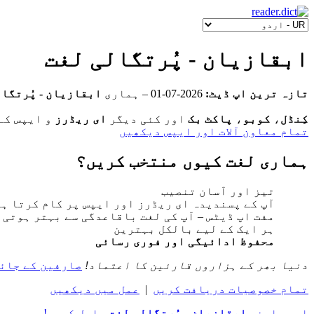
ابقازیان - پُرتگالی لغت
تازہ ترین اپ ڈیٹ:
2026-07-01
‒ ہماری
ابقازیان - پُرتگا
کِنڈل
،
کوبو
،
پاکٹ بک
اور کئی دیگر
ای ریڈرز
و ایپس کے
تمام معاون آلات اور ایپس دیکھیں
ہماری لغت کیوں منتخب کریں؟
تیز اور آسان تنصیب
آپ کے پسندیدہ ای ریڈرز اور ایپس پر کام کرتا ہے
مفت اپ ڈیٹس ‒ آپ کی لغت باقاعدگی سے بہتر ہوتی 
ہر ایک کے لیے بالکل بہترین
محفوظ ادائیگی اور فوری رسائی
دنیا بھر کے ہزاروں قارئین کا اعتماد!
صارفین کے جائ
تمام خصوصیات دریافت کریں
|
عمل میں دیکھیں
ابھی اپنی
ابقازیان - پُرتگالی لغت
حاصل کریں!