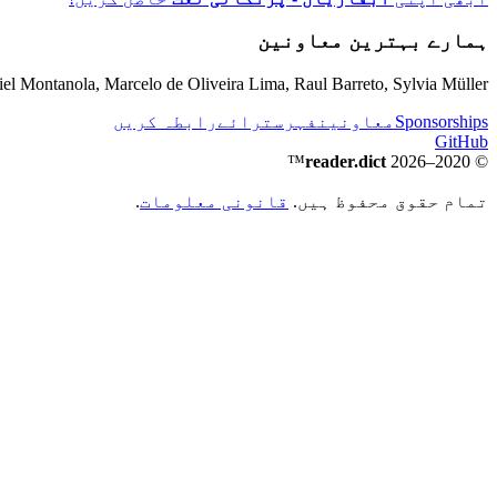
ہمارے بہترین معاونین
el Montanola, Marcelo de Oliveira Lima, Raul Barreto, Sylvia Müller
Sponsorships
معاونین
فہرست
رائے
رابطہ کریں
GitHub
™
reader.dict
© 2020–2026
تمام حقوق محفوظ ہیں.
قانونی معلومات
.