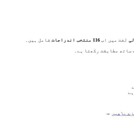
لی
لغت میں اب
116 منتخب اندراجات
شامل ہیں۔
 ساتھ مطابقت رکھتا ہے۔
ہے
زے پڑھیں
→