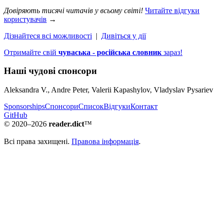
Довіряють тисячі читачів у всьому світі!
Читайте відгуки
користувачів
→
Дізнайтеся всі можливості
|
Дивіться у дії
Отримайте свій
чуваська - російська словник
зараз!
Наші чудові спонсори
Aleksandra V., Andre Peter, Valerii Kapashylov, Vladyslav Pysariev
Sponsorships
Спонсори
Список
Відгуки
Контакт
GitHub
© 2020–2026
reader.dict
™
Всі права захищені.
Правова інформація
.