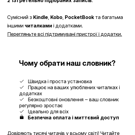
2 131 ретельно підібраних записів
.
Сумісний з
Kindle
,
Kobo
,
PocketBook
та багатьма
іншими
читалками
і додатками.
Перегляньте всі підтримувані пристрої і додатки.
Чому обрати наш словник?
Швидка і проста установка
Працює на ваших улюблених читалках і
додатках
Безкоштовні оновлення ‒ ваш словник
регулярно зростає
Ідеально для всіх
Безпечна оплата і миттєвий доступ
Довіряють тисячі читачів у всьому світі!
Читайте