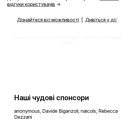
відгуки користувачів
→
Дізнайтеся всі можливості
|
Дивіться у дії
Отримайте свій
каталонська - італійська словник
зараз!
Наші чудові спонсори
anonymous, Davide Biganzoli, naicols, Rebecca
Dezzani