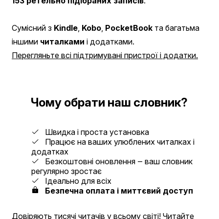
153 ретельно підібраних записів
.
Сумісний з
Kindle
,
Kobo
,
PocketBook
та багатьма
іншими
читалками
і додатками.
Перегляньте всі підтримувані пристрої і додатки.
Чому обрати наш словник?
Швидка і проста установка
Працює на ваших улюблених читалках і
додатках
Безкоштовні оновлення ‒ ваш словник
регулярно зростає
Ідеально для всіх
Безпечна оплата і миттєвий доступ
Довіряють тисячі читачів у всьому світі!
Читайте