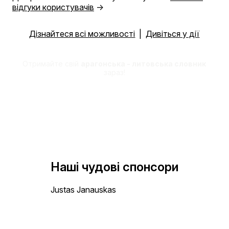
відгуки користувачів
→
Дізнайтеся всі можливості
|
Дивіться у дії
Отримайте свій
арагонська - литовська словник
зараз!
Наші чудові спонсори
Justas Janauskas