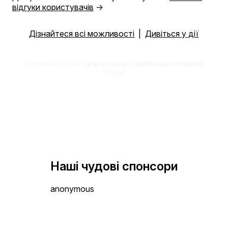
відгуки користувачів
→
Дізнайтеся всі можливості
|
Дивіться у дії
Отримайте свій
арагонська - японська словник
зараз!
Наші чудові спонсори
anonymous