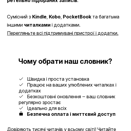
ретельно підібраних записів
.
Сумісний з
Kindle
,
Kobo
,
PocketBook
та багатьма
іншими
читалками
і додатками.
Перегляньте всі підтримувані пристрої і додатки.
Чому обрати наш словник?
Швидка і проста установка
Працює на ваших улюблених читалках і
додатках
Безкоштовні оновлення ‒ ваш словник
регулярно зростає
Ідеально для всіх
Безпечна оплата і миттєвий доступ
Довіряють тисячі читачів у всьому світі!
Читайте