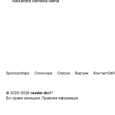
Alexandra Rentería Mena
Sponsorships
Спонсори
Список
Відгуки
Контакт
Git
© 2020–2026
reader.dict
™
Всі права захищені.
Правова інформація
.