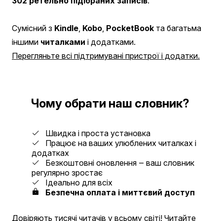
302 ретельно підібраних записів
.
Сумісний з
Kindle
,
Kobo
,
PocketBook
та багатьма
іншими
читалками
і додатками.
Перегляньте всі підтримувані пристрої і додатки.
Чому обрати наш словник?
Швидка і проста установка
Працює на ваших улюблених читалках і
додатках
Безкоштовні оновлення ‒ ваш словник
регулярно зростає
Ідеально для всіх
Безпечна оплата і миттєвий доступ
Довіряють тисячі читачів у всьому світі!
Читайте