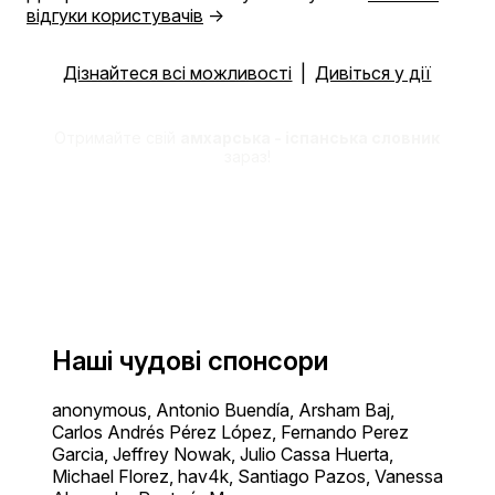
відгуки користувачів
→
Дізнайтеся всі можливості
|
Дивіться у дії
Отримайте свій
амхарська - іспанська словник
зараз!
Наші чудові спонсори
anonymous, Antonio Buendía, Arsham Baj,
Carlos Andrés Pérez López, Fernando Perez
Garcia, Jeffrey Nowak, Julio Cassa Huerta,
Michael Florez, hav4k, Santiago Pazos, Vanessa