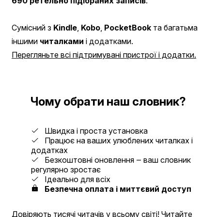
690 ретельно підібраних записів
.
Сумісний з
Kindle
,
Kobo
,
PocketBook
та багатьма
іншими
читалками
і додатками.
Перегляньте всі підтримувані пристрої і додатки.
Чому обрати наш словник?
Швидка і проста установка
Працює на ваших улюблених читалках і
додатках
Безкоштовні оновлення ‒ ваш словник
регулярно зростає
Ідеально для всіх
Безпечна оплата і миттєвий доступ
Довіряють тисячі читачів у всьому світі!
Читайте