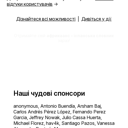
відгуки користувачів
→
Дізнайтеся всі можливості
|
Дивіться у дії
Отримайте свій
африкаанс - іспанська словник
зараз!
Наші чудові спонсори
anonymous, Antonio Buendía, Arsham Baj,
Carlos Andrés Pérez López, Fernando Perez
Garcia, Jeffrey Nowak, Julio Cassa Huerta,
Michael Florez, hav4k, Santiago Pazos, Vanessa