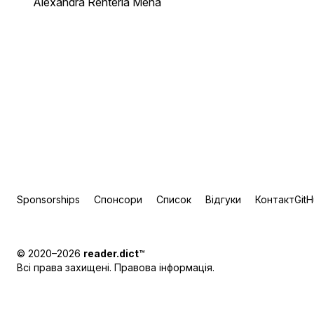
Alexandra Rentería Mena
Sponsorships
Спонсори
Список
Відгуки
Контакт
Git
© 2020–2026
reader.dict
™
Всі права захищені.
Правова інформація
.