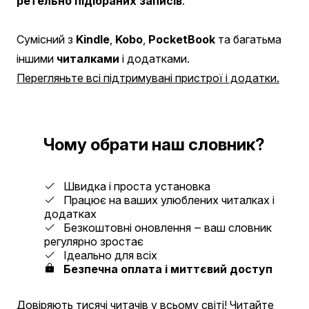
ретельно підібраних записів
.
Сумісний з
Kindle
,
Kobo
,
PocketBook
та багатьма
іншими
читалками
і додатками.
Перегляньте всі підтримувані пристрої і додатки.
Чому обрати наш словник?
Швидка і проста установка
Працює на ваших улюблених читалках і
додатках
Безкоштовні оновлення ‒ ваш словник
регулярно зростає
Ідеально для всіх
Безпечна оплата і миттєвий доступ
Довіряють тисячі читачів у всьому світі!
Читайте