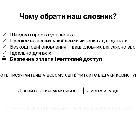
Чому обрати наш словник?
Швидка і проста установка
Працює на ваших улюблених читалках і додатках
Безкоштовні оновлення ‒ ваш словник регулярно зр
Ідеально для всіх
Безпечна оплата і миттєвий доступ
ть тисячі читачів у всьому світі!
Читайте відгуки користу
Дізнайтеся всі можливості
|
Дивіться у дії
Отримайте свій
авестійська - англійська словник
зараз!