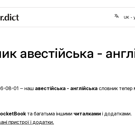
ик авестійська - англ
6-08-01
‒ наш
авестійська - англійська
словник тепер 
ocketBook
та багатьма іншими
читалками
і додатками.
ані пристрої і додатки.