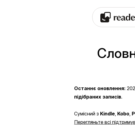
Словн
Останнє оновлення:
202
підібраних записів
.
Сумісний з
Kindle
,
Kobo
,
P
Перегляньте всі підтримув