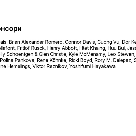
онсори
is, Brian Alexander Romero, Connor Davis, Cuong Vu, Dor Ke
lafont, Fritiof Rusck, Henry Abbott, Htet Khaing, Huu Bui, Jes
 Kelly Schoentgen & Glen Christie, Kyle McMenamy, Leo Stewe
 Polina Pankova, René Köhnke, Ricki Boyd, Rory M. Delepaz,
ine Hemelings, Viktor Reznikov, Yoshifumi Hayakawa