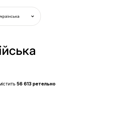
ійська
містить
56 613 ретельно