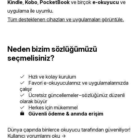
Kindle
,
Kobo
,
PocketBook
ve birçok
e-okuyucu
ve
uygulama ile uyumlu.
Tüm desteklenen cihazları ve uygulamaları görüntüle.
Neden bizim sözlüğümüzü
seçmelisiniz?
Hızlı ve kolay kurulum
Favori e-okuyucularınız ve uygulamalarınızda
çalışır
Ücretsiz güncellemeler‒sözlüğünüz düzenli
olarak büyür
Herkes için mükemmel
Güvenli ödeme & anında erişim
Dünya çapında binlerce okuyucu tarafından güveniliyor!
Kullanıcı yorumlarını oku
→