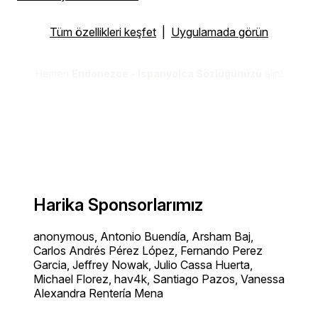
Tüm özellikleri keşfet
|
Uygulamada görün
Hemen
Endonezce - İspanyolca Sözlüğünüzü
alın!
Harika Sponsorlarımız
anonymous, Antonio Buendía, Arsham Baj,
Carlos Andrés Pérez López, Fernando Perez
Garcia, Jeffrey Nowak, Julio Cassa Huerta,
Michael Florez, hav4k, Santiago Pazos, Vanessa
Alexandra Rentería Mena