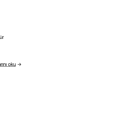
?
ür
rını oku
→