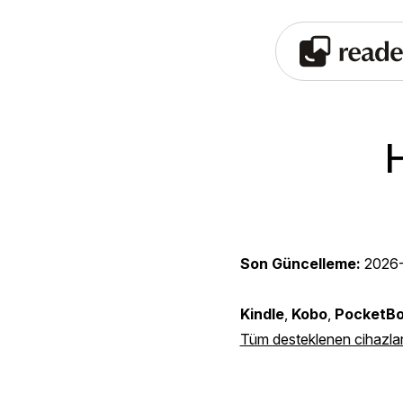
H
Son Güncelleme:
2026
Kindle
,
Kobo
,
PocketB
Tüm desteklenen cihazlar