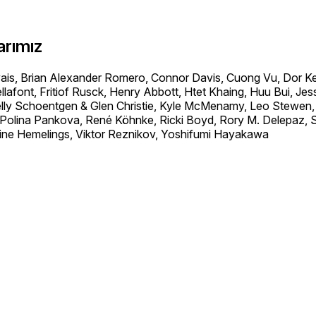
arımız
is, Brian Alexander Romero, Connor Davis, Cuong Vu, Dor Ke
lafont, Fritiof Rusck, Henry Abbott, Htet Khaing, Huu Bui, Jes
 Kelly Schoentgen & Glen Christie, Kyle McMenamy, Leo Stewe
 Polina Pankova, René Köhnke, Ricki Boyd, Rory M. Delepaz,
ine Hemelings, Viktor Reznikov, Yoshifumi Hayakawa