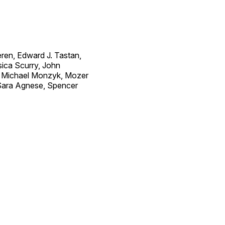
ren, Edward J. Tastan,
sica Scurry, John
n, Michael Monzyk, Mozer
 Sara Agnese, Spencer