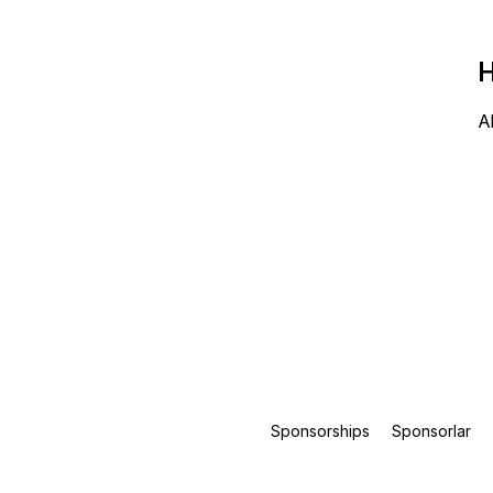
H
A
Sponsorships
Sponsorlar