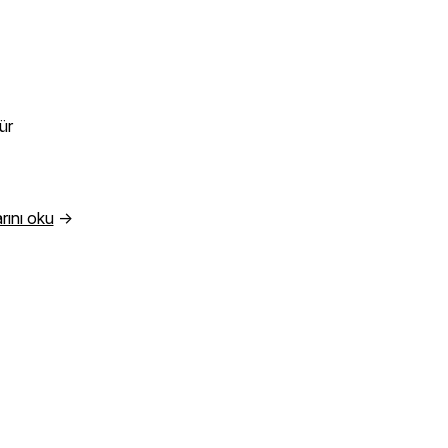
?
ür
rını oku
→