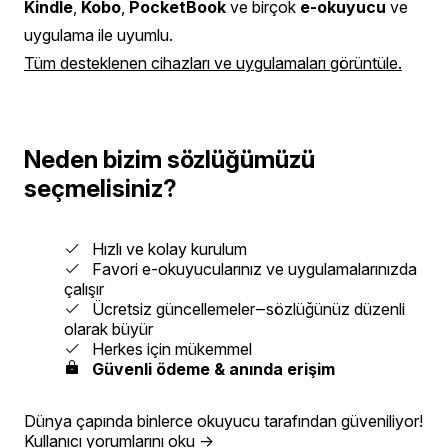
Kindle
,
Kobo
,
PocketBook
ve birçok
e-okuyucu
ve
uygulama ile uyumlu.
Tüm desteklenen cihazları ve uygulamaları görüntüle.
Neden bizim sözlüğümüzü
seçmelisiniz?
Hızlı ve kolay kurulum
Favori e-okuyucularınız ve uygulamalarınızda
çalışır
Ücretsiz güncellemeler‒sözlüğünüz düzenli
olarak büyür
Herkes için mükemmel
Güvenli ödeme & anında erişim
Dünya çapında binlerce okuyucu tarafından güveniliyor!
Kullanıcı yorumlarını oku
→