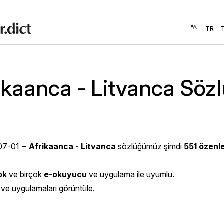
ikaanca - Litvanca Söz
07-01
‒
Afrikaanca - Litvanca
sözlüğümüz şimdi
551 özenl
ok
ve birçok
e-okuyucu
ve uygulama ile uyumlu.
 ve uygulamaları görüntüle.