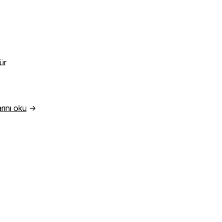
?
ür
rını oku
→