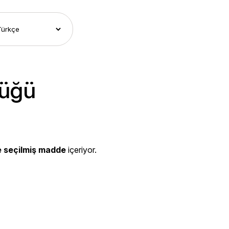
lüğü
e seçilmiş madde
içeriyor.