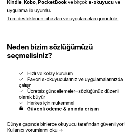
Kindle
,
Kobo
,
PocketBook
ve birçok
e-okuyucu
ve
uygulama ile uyumlu.
Tüm desteklenen cihazları ve uygulamaları görüntüle.
Neden bizim sözlüğümüzü
seçmelisiniz?
Hızlı ve kolay kurulum
Favori e-okuyucularınız ve uygulamalarınızda
çalışır
Ücretsiz güncellemeler‒sözlüğünüz düzenli
olarak büyür
Herkes için mükemmel
Güvenli ödeme & anında erişim
Dünya çapında binlerce okuyucu tarafından güveniliyor!
Kullanıcı yorumlarını oku
→