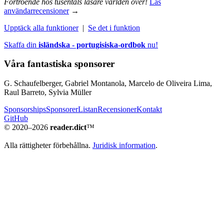
Förtroende hos tusentals läsare världen över!
Läs
användarrecensioner
→
Upptäck alla funktioner
|
Se det i funktion
Skaffa din
isländska - portugisiska-ordbok
nu!
Våra fantastiska sponsorer
G. Schaufelberger, Gabriel Montanola, Marcelo de Oliveira Lima,
Raul Barreto, Sylvia Müller
Sponsorships
Sponsorer
Listan
Recensioner
Kontakt
GitHub
© 2020–2026
reader.dict
™
Alla rättigheter förbehållna.
Juridisk information
.