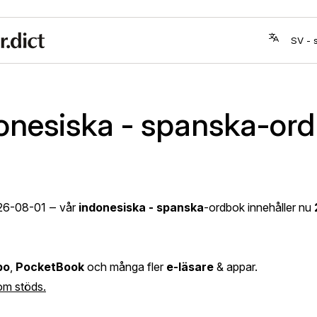
onesiska - spanska-or
26-08-01
‒ vår
indonesiska - spanska
-ordbok innehåller nu
bo
,
PocketBook
och många fler
e-läsare
& appar.
om stöds.