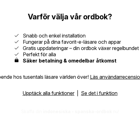
Varför välja vår ordbok?
Snabb och enkel installation
Fungerar på dina favorit-e-läsare och appar
Gratis uppdateringar – din ordbok växer regelbundet
Perfekt för alla
Säker betalning & omedelbar åtkomst
oende hos tusentals läsare världen över!
Läs användarrecensio
Upptäck alla funktioner
|
Se det i funktion
Skaffa din
indonesiska - spanska-ordbok
nu!