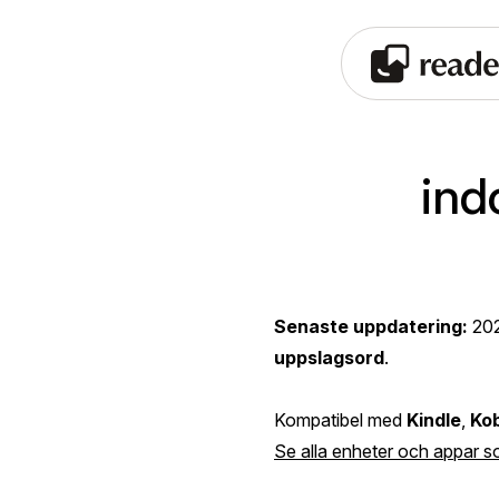
ind
Senaste uppdatering:
20
uppslagsord
.
Kompatibel med
Kindle
,
Ko
Se alla enheter och appar s