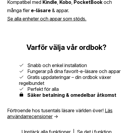
Kompatibel med
Kindle
,
Kobo
,
PocketBook
och
många fler
e-läsare
& appar.
Se alla enheter och appar som stöds.
Varför välja vår ordbok?
Snabb och enkel installation
Fungerar på dina favorit-e-läsare och appar
Gratis uppdateringar – din ordbok växer
regelbundet
Perfekt för alla
Säker betalning & omedelbar åtkomst
Förtroende hos tusentals läsare världen över!
Läs
användarrecensioner
→
Upptäck alla funktioner
|
Se det i funktion