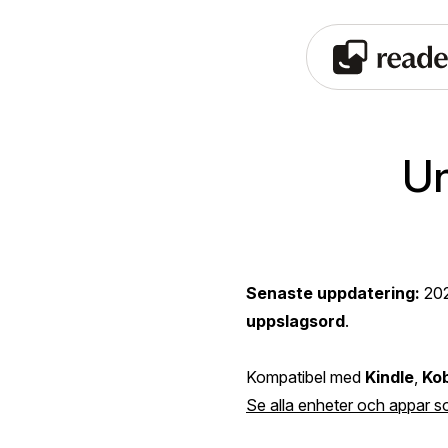
Un
Senaste uppdatering:
20
uppslagsord
.
Kompatibel med
Kindle
,
Ko
Se alla enheter och appar s