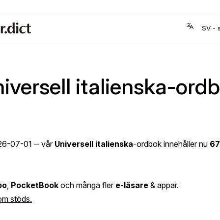
iversell italienska-ord
26-07-01
‒ vår
Universell italienska
-ordbok innehåller nu
67
bo
,
PocketBook
och många fler
e-läsare
& appar.
om stöds.