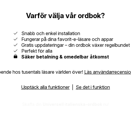
Varför välja vår ordbok?
Snabb och enkel installation
Fungerar på dina favorit-e-läsare och appar
Gratis uppdateringar – din ordbok växer regelbundet
Perfekt för alla
Säker betalning & omedelbar åtkomst
oende hos tusentals läsare världen över!
Läs användarrecensio
Upptäck alla funktioner
|
Se det i funktion
Skaffa din
Universell italienska-ordbok
nu!