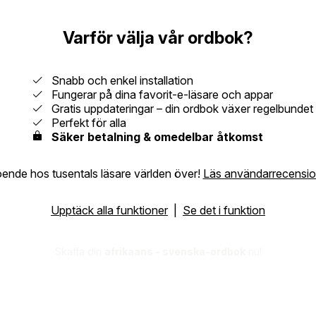
Varför välja vår ordbok?
Snabb och enkel installation
Fungerar på dina favorit-e-läsare och appar
Gratis uppdateringar – din ordbok växer regelbundet
Perfekt för alla
Säker betalning & omedelbar åtkomst
oende hos tusentals läsare världen över!
Läs användarrecensio
Upptäck alla funktioner
|
Se det i funktion
Skaffa din
afrikaans - svenska-ordbok
nu!