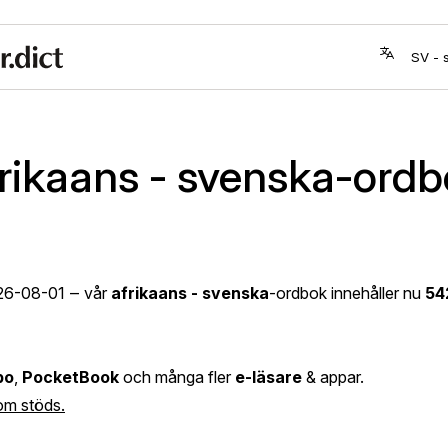
rikaans - svenska-ord
26-08-01
‒ vår
afrikaans - svenska
-ordbok innehåller nu
54
bo
,
PocketBook
och många fler
e-läsare
& appar.
om stöds.