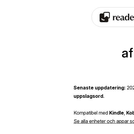
af
Senaste uppdatering:
20
uppslagsord
.
Kompatibel med
Kindle
,
Ko
Se alla enheter och appar s