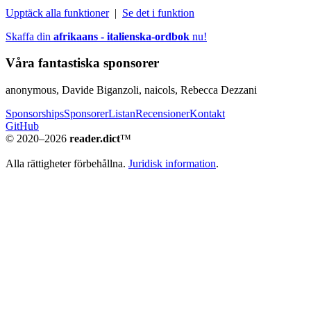
Upptäck alla funktioner
|
Se det i funktion
Skaffa din
afrikaans - italienska-ordbok
nu!
Våra fantastiska sponsorer
anonymous, Davide Biganzoli, naicols, Rebecca Dezzani
Sponsorships
Sponsorer
Listan
Recensioner
Kontakt
GitHub
© 2020–2026
reader.dict
™
Alla rättigheter förbehållna.
Juridisk information
.