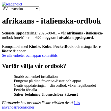
afrikaans - italienska-ordbok
Senaste uppdatering:
2026-08-01
‒ vår
afrikaans - italienska
-
ordbok innehåller nu
690 noggrant utvalda uppslagsord
.
Kompatibel med
Kindle
,
Kobo
,
PocketBook
och många fler
e-
läsare
& appar.
Se alla enheter och appar som stöds.
Varför välja vår ordbok?
Snabb och enkel installation
Fungerar på dina favorit-e-läsare och appar
Gratis uppdateringar – din ordbok växer regelbundet
Perfekt för alla
Säker betalning & omedelbar åtkomst
Förtroende hos tusentals läsare världen över!
Läs
användarrecensioner
→