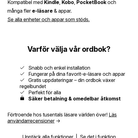
Kompatibel med
Kindle
,
Kobo
,
PocketBook
och
många fler
e-läsare
& appar.
Se alla enheter och appar som stöds.
Varför välja vår ordbok?
Snabb och enkel installation
Fungerar på dina favorit-e-läsare och appar
Gratis uppdateringar – din ordbok växer
regelbundet
Perfekt för alla
Säker betalning & omedelbar åtkomst
Förtroende hos tusentals läsare världen över!
Läs
användarrecensioner
→
Upptäck alla funktioner
|
Se det i funktion