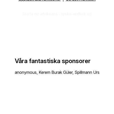
Skaffa din
afrikaans - tyska-ordbok
nu!
Våra fantastiska sponsorer
anonymous, Kerem Burak Güler, Spillmann Urs