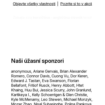
Objavte všetky vlastnosti
|
Pozrite si to v akcii
Získajte svoj
korzičtina - angličtina slovník
teraz!
Naši úžasní sponzori
anonymous, Ariane Gervais, Brian Alexander
Romero, Connor Davis, Cuong Vu, Dor Keren,
Edward J. Tastan, Eva Swanson, Florian
Bellafont, Fritiof Rusck, Henry Abbott, Htet
Khaing, Huu Bui, Jessica Scurry, John Granlund,
Kartikeya I., Kelly Schoentgen & Glen Christie,
Kyle McMenamy, Leo Stewen, Michael Monzyk,
Mozer Zhao, Nisal Subasinghe, Polina Pankova,