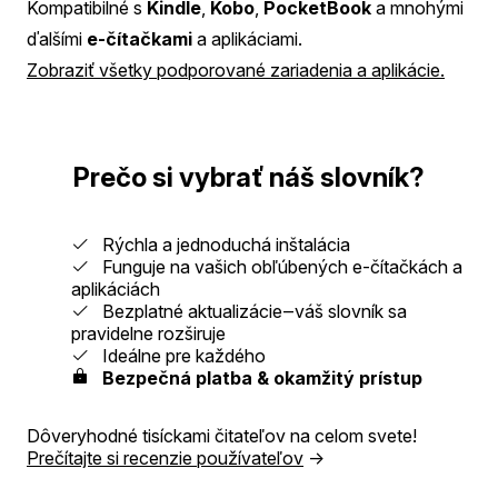
Kompatibilné s
Kindle
,
Kobo
,
PocketBook
a mnohými
ďalšími
e-čítačkami
a aplikáciami.
Zobraziť všetky podporované zariadenia a aplikácie.
Prečo si vybrať náš slovník?
Rýchla a jednoduchá inštalácia
Funguje na vašich obľúbených e-čítačkách a
aplikáciách
Bezplatné aktualizácie‒váš slovník sa
pravidelne rozširuje
Ideálne pre každého
Bezpečná platba & okamžitý prístup
Dôveryhodné tisíckami čitateľov na celom svete!
Prečítajte si recenzie používateľov
→