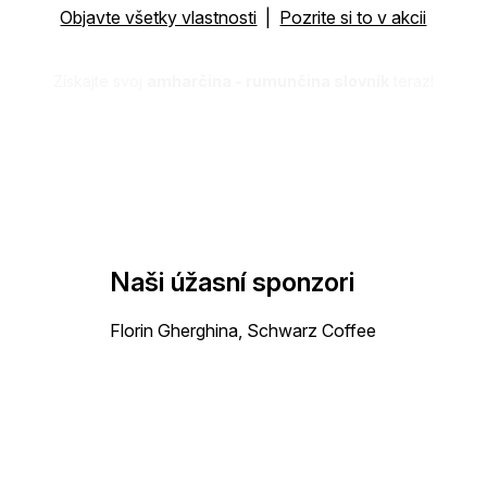
Objavte všetky vlastnosti
|
Pozrite si to v akcii
Získajte svoj
amharčina - rumunčina slovník
teraz!
Naši úžasní sponzori
Florin Gherghina, Schwarz Coffee