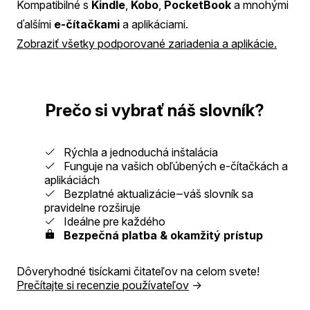
Kompatibilné s
Kindle
,
Kobo
,
PocketBook
a mnohými
ďalšími
e-čítačkami
a aplikáciami.
Zobraziť všetky podporované zariadenia a aplikácie.
Prečo si vybrať náš slovník?
Rýchla a jednoduchá inštalácia
Funguje na vašich obľúbených e-čítačkách a
aplikáciách
Bezplatné aktualizácie‒váš slovník sa
pravidelne rozširuje
Ideálne pre každého
Bezpečná platba & okamžitý prístup
Dôveryhodné tisíckami čitateľov na celom svete!
Prečítajte si recenzie používateľov
→