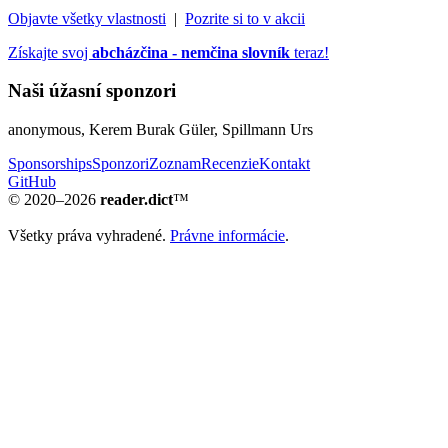
Objavte všetky vlastnosti
|
Pozrite si to v akcii
Získajte svoj
abcházčina - nemčina slovník
teraz!
Naši úžasní sponzori
anonymous, Kerem Burak Güler, Spillmann Urs
Sponsorships
Sponzori
Zoznam
Recenzie
Kontakt
GitHub
© 2020–2026
reader.dict
™
Všetky práva vyhradené.
Právne informácie
.