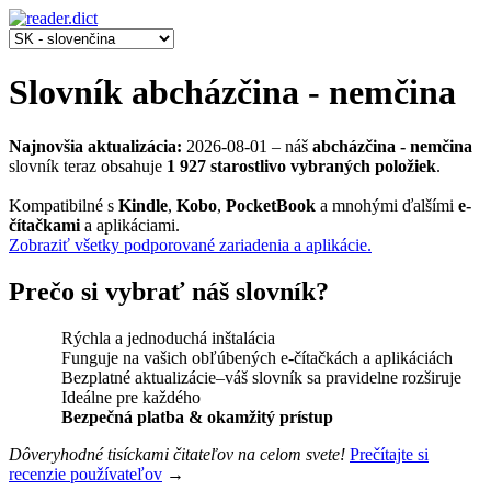
Slovník abcházčina - nemčina
Najnovšia aktualizácia:
2026-08-01
‒ náš
abcházčina - nemčina
slovník teraz obsahuje
1 927 starostlivo vybraných položiek
.
Kompatibilné s
Kindle
,
Kobo
,
PocketBook
a mnohými ďalšími
e-
čítačkami
a aplikáciami.
Zobraziť všetky podporované zariadenia a aplikácie.
Prečo si vybrať náš slovník?
Rýchla a jednoduchá inštalácia
Funguje na vašich obľúbených e-čítačkách a aplikáciách
Bezplatné aktualizácie‒váš slovník sa pravidelne rozširuje
Ideálne pre každého
Bezpečná platba & okamžitý prístup
Dôveryhodné tisíckami čitateľov na celom svete!
Prečítajte si
recenzie používateľov
→