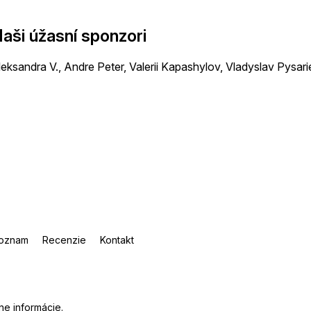
aši úžasní sponzori
leksandra V., Andre Peter, Valerii Kapashylov, Vladyslav Pysari
oznam
Recenzie
Kontakt
ne informácie
.