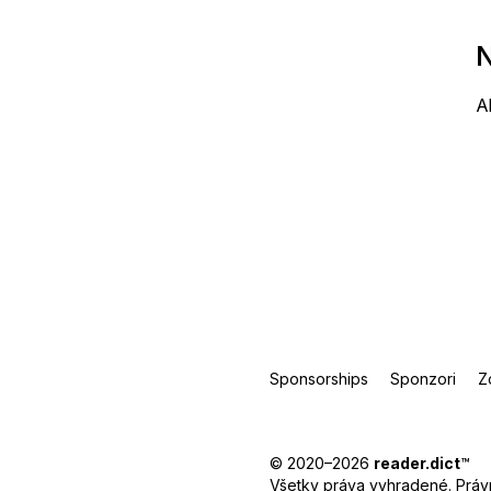
N
A
Sponsorships
Sponzori
Z
© 2020–2026
reader.dict
™
Všetky práva vyhradené.
Práv