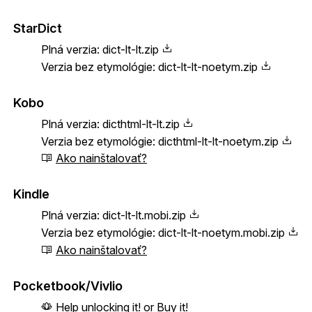
StarDict
Plná verzia:
dict-lt-lt.zip
Verzia bez etymológie:
dict-lt-lt-noetym.zip
Kobo
Plná verzia:
dicthtml-lt-lt.zip
Verzia bez etymológie:
dicthtml-lt-lt-noetym.zip
Ako nainštalovať?
Kindle
Plná verzia:
dict-lt-lt.mobi.zip
Verzia bez etymológie:
dict-lt-lt-noetym.mobi.zip
Ako nainštalovať?
Pocketbook/Vivlio
Help unlocking it!
or
Buy it!