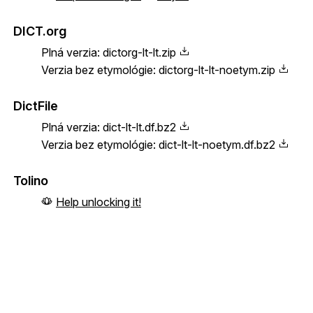
DICT.org
Plná verzia:
dictorg-lt-lt.zip
Verzia bez etymológie:
dictorg-lt-lt-noetym.zip
DictFile
Plná verzia:
dict-lt-lt.df.bz2
Verzia bez etymológie:
dict-lt-lt-noetym.df.bz2
Tolino
Help unlocking it!