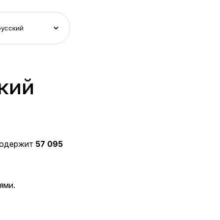
ский
содержит
57 095
ями.