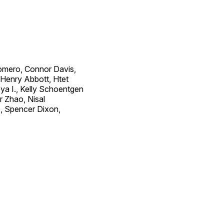
Romero, Connor Davis,
 Henry Abbott, Htet
eya I., Kelly Schoentgen
 Zhao, Nisal
, Spencer Dixon,