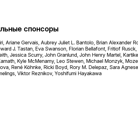
льные спонсоры
, Ariane Gervais, Aubrey Juliet L. Bantolo, Brian Alexander 
ard J. Tastan, Eva Swanson, Florian Bellafont, Fritiof Rusck,
eith, Jessica Scurry, John Granlund, John Henry Martel, Kartik
a Kamath, Kyle McMenamy, Leo Stewen, Michael Monzyk, Mozer
ova, René Köhnke, Ricki Boyd, Rory M. Delepaz, Sara Agnese
elings, Viktor Reznikov, Yoshifumi Hayakawa