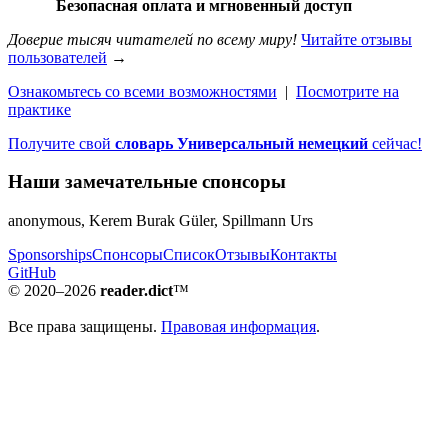
Безопасная оплата и мгновенный доступ
Доверие тысяч читателей по всему миру!
Читайте отзывы
пользователей
→
Ознакомьтесь со всеми возможностями
|
Посмотрите на
практике
Получите свой
словарь Универсальный немецкий
сейчас!
Наши замечательные спонсоры
anonymous, Kerem Burak Güler, Spillmann Urs
Sponsorships
Спонсоры
Список
Отзывы
Контакты
GitHub
© 2020–2026
reader.dict
™
Все права защищены.
Правовая информация
.