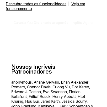
Descubra todas as funcionalidades
|
Veja em
funcionamento
Garanta Yeu
Dicionário aragonês - inglês
Agora!
Nossos Incríveis
Patrocinadores
anonymous, Ariane Gervais, Brian Alexander
Romero, Connor Davis, Cuong Vu, Dor Keren,
Edward J. Tastan, Eva Swanson, Florian
Bellafont, Fritiof Rusck, Henry Abbott, Htet
Khaing, Huu Bui, Jared Keith, Jessica Scurry,
John Granlund, Kartikeya I., Kelly Schoentgen &