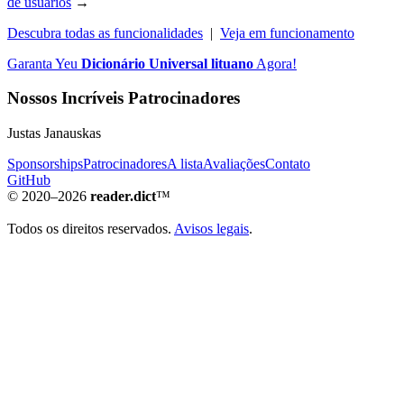
de usuários
→
Descubra todas as funcionalidades
|
Veja em funcionamento
Garanta Yeu
Dicionário Universal lituano
Agora!
Nossos Incríveis Patrocinadores
Justas Janauskas
Sponsorships
Patrocinadores
A lista
Avaliações
Contato
GitHub
© 2020–2026
reader.dict
™
Todos os direitos reservados.
Avisos legais
.