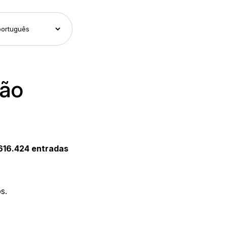
mão
.616.424 entradas
s.