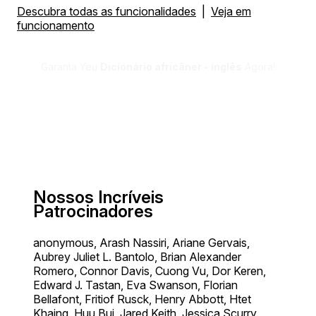
Descubra todas as funcionalidades
|
Veja em
funcionamento
Garanta Yeu
Dicionário africâner - inglês
Agora!
Nossos Incríveis
Patrocinadores
anonymous, Arash Nassiri, Ariane Gervais,
Aubrey Juliet L. Bantolo, Brian Alexander
Romero, Connor Davis, Cuong Vu, Dor Keren,
Edward J. Tastan, Eva Swanson, Florian
Bellafont, Fritiof Rusck, Henry Abbott, Htet
Khaing, Huu Bui, Jared Keith, Jessica Scurry,