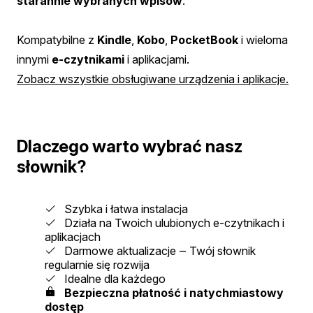
starannie wybranych wpisów
.
Kompatybilne z
Kindle
,
Kobo
,
PocketBook
i wieloma
innymi
e-czytnikami
i aplikacjami.
Zobacz wszystkie obsługiwane urządzenia i aplikacje.
Dlaczego warto wybrać nasz
słownik?
Szybka i łatwa instalacja
Działa na Twoich ulubionych e-czytnikach i
aplikacjach
Darmowe aktualizacje ‒ Twój słownik
regularnie się rozwija
Idealne dla każdego
Bezpieczna płatność i natychmiastowy
dostęp