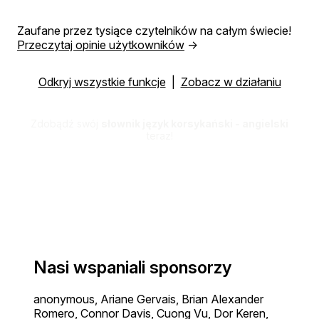
Zaufane przez tysiące czytelników na całym świecie!
Przeczytaj opinie użytkowników
→
Odkryj wszystkie funkcje
|
Zobacz w działaniu
Zdobądź swój
słownik język korsykański - angielski
teraz!
Nasi wspaniali sponsorzy
anonymous, Ariane Gervais, Brian Alexander
Romero, Connor Davis, Cuong Vu, Dor Keren,