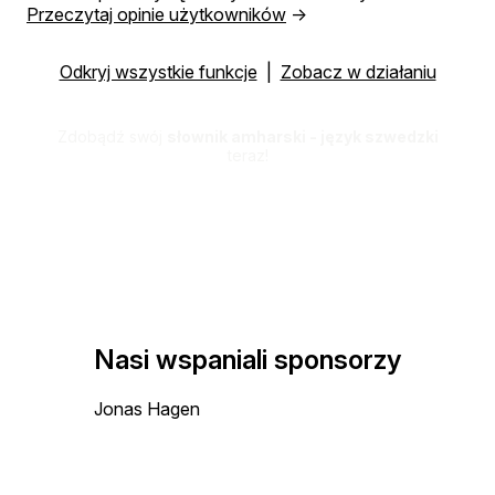
Przeczytaj opinie użytkowników
→
Odkryj wszystkie funkcje
|
Zobacz w działaniu
Zdobądź swój
słownik amharski - język szwedzki
teraz!
Nasi wspaniali sponsorzy
Jonas Hagen