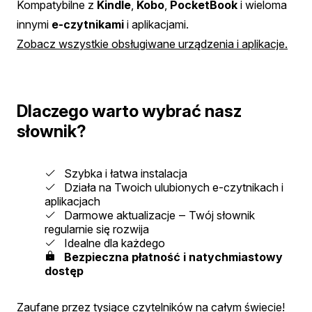
Kompatybilne z
Kindle
,
Kobo
,
PocketBook
i wieloma
innymi
e-czytnikami
i aplikacjami.
Zobacz wszystkie obsługiwane urządzenia i aplikacje.
Dlaczego warto wybrać nasz
słownik?
Szybka i łatwa instalacja
Działa na Twoich ulubionych e-czytnikach i
aplikacjach
Darmowe aktualizacje ‒ Twój słownik
regularnie się rozwija
Idealne dla każdego
Bezpieczna płatność i natychmiastowy
dostęp
Zaufane przez tysiące czytelników na całym świecie!