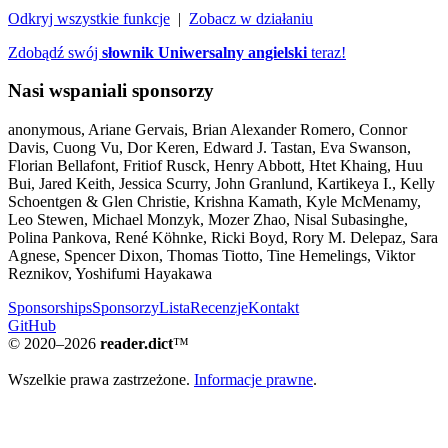
Odkryj wszystkie funkcje
|
Zobacz w działaniu
Zdobądź swój
słownik Uniwersalny angielski
teraz!
Nasi wspaniali sponsorzy
anonymous, Ariane Gervais, Brian Alexander Romero, Connor
Davis, Cuong Vu, Dor Keren, Edward J. Tastan, Eva Swanson,
Florian Bellafont, Fritiof Rusck, Henry Abbott, Htet Khaing, Huu
Bui, Jared Keith, Jessica Scurry, John Granlund, Kartikeya I., Kelly
Schoentgen & Glen Christie, Krishna Kamath, Kyle McMenamy,
Leo Stewen, Michael Monzyk, Mozer Zhao, Nisal Subasinghe,
Polina Pankova, René Köhnke, Ricki Boyd, Rory M. Delepaz, Sara
Agnese, Spencer Dixon, Thomas Tiotto, Tine Hemelings, Viktor
Reznikov, Yoshifumi Hayakawa
Sponsorships
Sponsorzy
Lista
Recenzje
Kontakt
GitHub
© 2020–2026
reader.dict
™
Wszelkie prawa zastrzeżone.
Informacje prawne
.