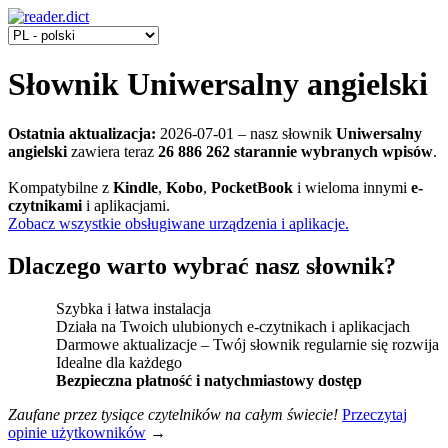
Słownik Uniwersalny angielski
Ostatnia aktualizacja:
2026-07-01
‒ nasz słownik
Uniwersalny
angielski
zawiera teraz
26 886 262 starannie wybranych wpisów
.
Kompatybilne z
Kindle
,
Kobo
,
PocketBook
i wieloma innymi
e-
czytnikami
i aplikacjami.
Zobacz wszystkie obsługiwane urządzenia i aplikacje.
Dlaczego warto wybrać nasz słownik?
Szybka i łatwa instalacja
Działa na Twoich ulubionych e-czytnikach i aplikacjach
Darmowe aktualizacje ‒ Twój słownik regularnie się rozwija
Idealne dla każdego
Bezpieczna płatność i natychmiastowy dostęp
Zaufane przez tysiące czytelników na całym świecie!
Przeczytaj
opinie użytkowników
→