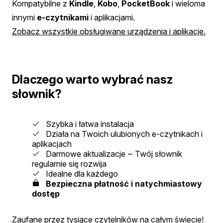
Kompatybilne z
Kindle
,
Kobo
,
PocketBook
i wieloma
innymi
e-czytnikami
i aplikacjami.
Zobacz wszystkie obsługiwane urządzenia i aplikacje.
Dlaczego warto wybrać nasz
słownik?
Szybka i łatwa instalacja
Działa na Twoich ulubionych e-czytnikach i
aplikacjach
Darmowe aktualizacje ‒ Twój słownik
regularnie się rozwija
Idealne dla każdego
Bezpieczna płatność i natychmiastowy
dostęp
Zaufane przez tysiące czytelników na całym świecie!