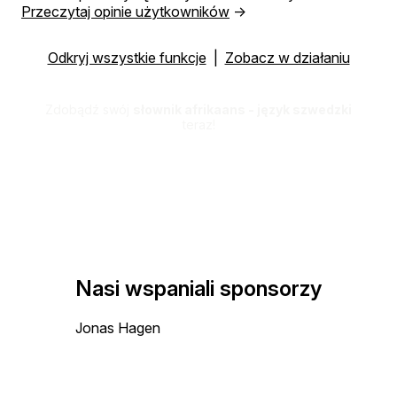
Przeczytaj opinie użytkowników
→
Odkryj wszystkie funkcje
|
Zobacz w działaniu
Zdobądź swój
słownik afrikaans - język szwedzki
teraz!
Nasi wspaniali sponsorzy
Jonas Hagen