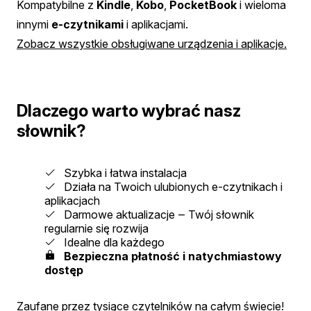
Kompatybilne z
Kindle
,
Kobo
,
PocketBook
i wieloma
innymi
e-czytnikami
i aplikacjami.
Zobacz wszystkie obsługiwane urządzenia i aplikacje.
Dlaczego warto wybrać nasz
słownik?
Szybka i łatwa instalacja
Działa na Twoich ulubionych e-czytnikach i
aplikacjach
Darmowe aktualizacje ‒ Twój słownik
regularnie się rozwija
Idealne dla każdego
Bezpieczna płatność i natychmiastowy
dostęp
Zaufane przez tysiące czytelników na całym świecie!