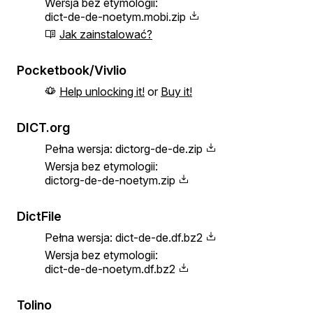
Wersja bez etymologii:
dict-de-de-noetym.mobi.zip
Jak zainstalować?
Pocketbook/Vivlio
Help unlocking it!
or
Buy it!
DICT.org
Pełna wersja:
dictorg-de-de.zip
Wersja bez etymologii:
dictorg-de-de-noetym.zip
DictFile
Pełna wersja:
dict-de-de.df.bz2
Wersja bez etymologii:
dict-de-de-noetym.df.bz2
Tolino