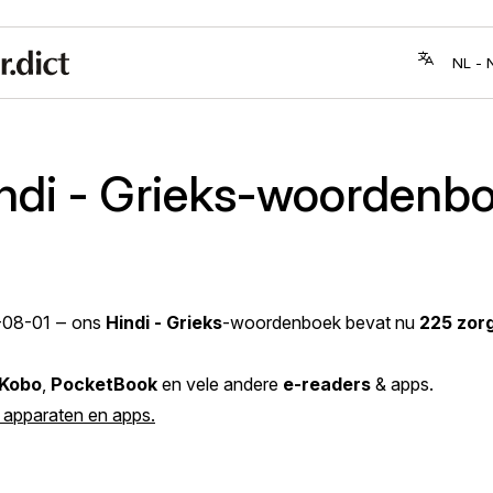
ndi - Grieks-woordenb
-08-01
‒ ons
Hindi - Grieks
-woordenboek bevat nu
225 zor
Kobo
,
PocketBook
en vele andere
e-readers
& apps.
e apparaten en apps.