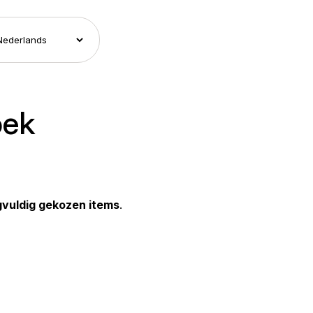
oek
gvuldig gekozen items
.