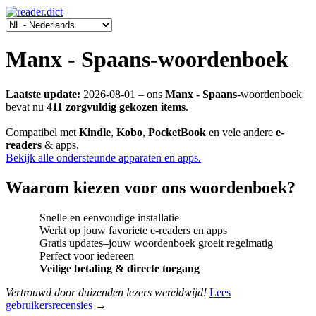
Manx - Spaans-woordenboek
Laatste update:
2026-08-01
‒ ons
Manx - Spaans
-woordenboek
bevat nu
411 zorgvuldig gekozen items
.
Compatibel met
Kindle
,
Kobo
,
PocketBook
en vele andere
e-
readers
& apps.
Bekijk alle ondersteunde apparaten en apps.
Waarom kiezen voor ons woordenboek?
Snelle en eenvoudige installatie
Werkt op jouw favoriete e-readers en apps
Gratis updates‒jouw woordenboek groeit regelmatig
Perfect voor iedereen
Veilige betaling & directe toegang
Vertrouwd door duizenden lezers wereldwijd!
Lees
gebruikersrecensies
→