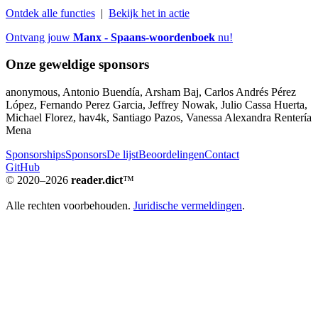
Ontdek alle functies
|
Bekijk het in actie
Ontvang jouw
Manx - Spaans-woordenboek
nu!
Onze geweldige sponsors
anonymous, Antonio Buendía, Arsham Baj, Carlos Andrés Pérez
López, Fernando Perez Garcia, Jeffrey Nowak, Julio Cassa Huerta,
Michael Florez, hav4k, Santiago Pazos, Vanessa Alexandra Rentería
Mena
Sponsorships
Sponsors
De lijst
Beoordelingen
Contact
GitHub
© 2020–2026
reader.dict
™
Alle rechten voorbehouden.
Juridische vermeldingen
.