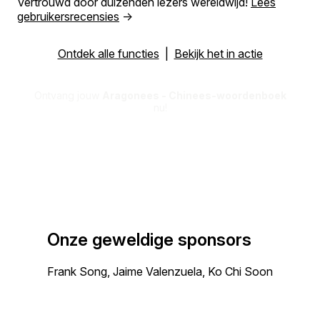
Vertrouwd door duizenden lezers wereldwijd!
Lees
gebruikersrecensies
→
Ontdek alle functies
|
Bekijk het in actie
Ontvang jouw
Aragonees - Chinees-woordenboek
nu!
Onze geweldige sponsors
Frank Song, Jaime Valenzuela, Ko Chi Soon