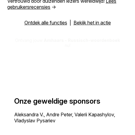
Vertrouwd door duizenden lezers wereldwijd!
Lees
gebruikersrecensies
→
Ontdek alle functies
|
Bekijk het in actie
Ontvang jouw
Amhaars - Russisch-woordenboek
nu!
Onze geweldige sponsors
Aleksandra V., Andre Peter, Valerii Kapashylov,
Vladyslav Pysariev