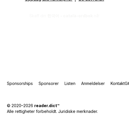
Skaff din
한국어 - català-ordbok
nå!
Sponsorships
Sponsorer
Listen
Anmeldelser
Kontakt
Gi
© 2020–2026
reader.dict
™
Alle rettigheter forbeholdt.
Juridiske merknader
.