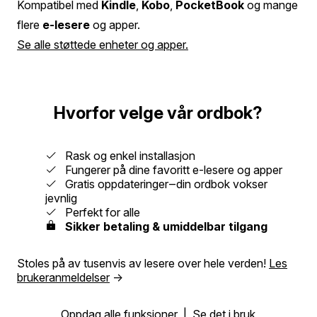
Kompatibel med
Kindle
,
Kobo
,
PocketBook
og mange
flere
e-lesere
og apper.
Se alle støttede enheter og apper.
Hvorfor velge vår ordbok?
Rask og enkel installasjon
Fungerer på dine favoritt e-lesere og apper
Gratis oppdateringer‒din ordbok vokser
jevnlig
Perfekt for alle
Sikker betaling & umiddelbar tilgang
Stoles på av tusenvis av lesere over hele verden!
Les
brukeranmeldelser
→
Oppdag alle funksjoner
|
Se det i bruk