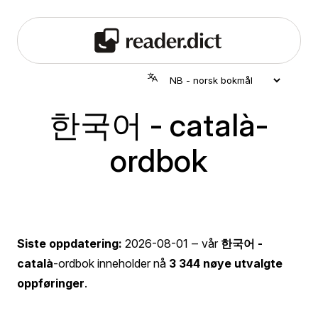
한국어 - català-
ordbok
Siste oppdatering:
2026-08-01
‒ vår
한국어 -
català
-ordbok inneholder nå
3 344 nøye utvalgte
oppføringer
.