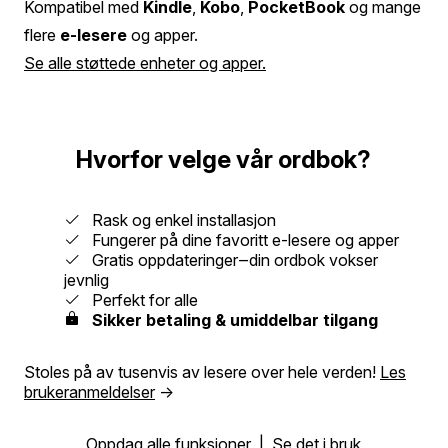
Kompatibel med
Kindle
,
Kobo
,
PocketBook
og mange
flere
e-lesere
og apper.
Se alle støttede enheter og apper.
Hvorfor velge vår ordbok?
Rask og enkel installasjon
Fungerer på dine favoritt e-lesere og apper
Gratis oppdateringer‒din ordbok vokser
jevnlig
Perfekt for alle
Sikker betaling & umiddelbar tilgang
Stoles på av tusenvis av lesere over hele verden!
Les
brukeranmeldelser
→
Oppdag alle funksjoner
|
Se det i bruk