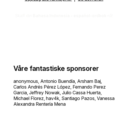
Skaff din
Bahasa Indonesia - español-ordbok
nå!
Våre fantastiske sponsorer
anonymous, Antonio Buendía, Arsham Baj,
Carlos Andrés Pérez López, Fernando Perez
Garcia, Jeffrey Nowak, Julio Cassa Huerta,
Michael Florez, hav4k, Santiago Pazos, Vanessa
Alexandra Rentería Mena