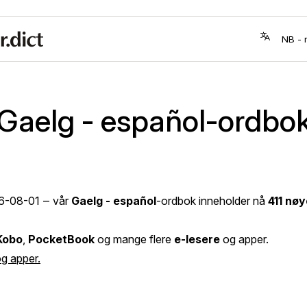
Gaelg - español-ordbo
6-08-01
‒ vår
Gaelg - español
-ordbok inneholder nå
411 nøy
Kobo
,
PocketBook
og mange flere
e-lesere
og apper.
og apper.