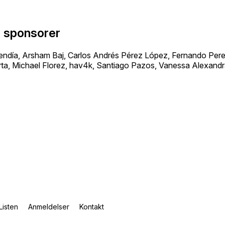
e sponsorer
día, Arsham Baj, Carlos Andrés Pérez López, Fernando Perez
ta, Michael Florez, hav4k, Santiago Pazos, Vanessa Alexand
Listen
Anmeldelser
Kontakt