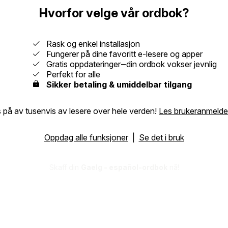
Hvorfor velge vår ordbok?
Rask og enkel installasjon
Fungerer på dine favoritt e-lesere og apper
Gratis oppdateringer‒din ordbok vokser jevnlig
Perfekt for alle
Sikker betaling & umiddelbar tilgang
 på av tusenvis av lesere over hele verden!
Les brukeranmelde
Oppdag alle funksjoner
|
Se det i bruk
Skaff din
Gaelg - español-ordbok
nå!